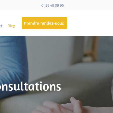
0496 49 09 96
Prendre rendez-vous
ct
Blog
onsultations
.