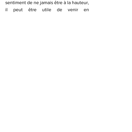
sentiment de ne jamais être à la hauteur, 
il peut être utile de venir en 
consultation
.
Ces questionnements méritent d’être 
pris au sérieux, non comme un simple 
problème à régler, mais comme une 
porte d’entrée vers une 
meilleure 
connaissance de vous-même, de votre 
fonctionnement et de vos forces
.
Voir tout
Posts récents